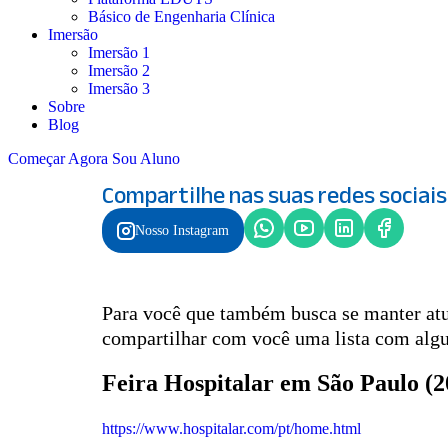
Atualizações
Básico de Engenharia Clínica
Imersão
Imersão 1
Imersão 2
Eventos na Engenharia Cl
Imersão 3
Sobre
Biomédica em 2025
Blog
Começar Agora
Sou Aluno
Compartilhe nas suas redes sociais
Para você que também busca se manter atualizado no uni
Nosso Instagram
são oportunidades incríveis para isso! Por isso, vou com
principais eventos em 2025! ConteúdoFeira Hospitalar e
2025)Expo Hospital Brasil em Belo Horizonte (23 a […]
Para você que também busca se manter atua
Por Mariana Brandão
• 24 de fevereir
compartilhar com você uma lista com algu
Feira Hospitalar em São Paulo (2
https://www.hospitalar.com/pt/home.html