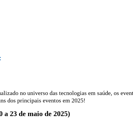
ínica | Engenharia
:
verso das tecnologias em saúde, os eventos
partilhar com você uma lista com alguns dos
m São Paulo (20 a 23 de maio de
lizado no universo das tecnologias em saúde, os evento
o de 2025
ns dos principais eventos em 2025!
0 a 23 de maio de 2025)