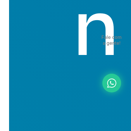
n
Fale com
a gente!