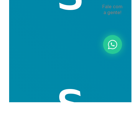
Fale com
a gente!
s