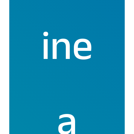
ine
a