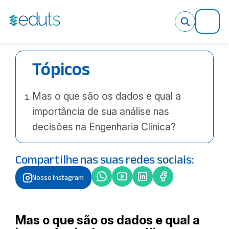
Sem categoria
X
A importância da análise de
dados na tomada de decisões
Tópicos
na Engenharia Clínica
Por Mariana Brandão
• 4 de julho de 2022
Mas o que são os dados e qual a
importância de sua análise nas
decisões na Engenharia Clínica?
Compartilhe nas suas redes sociais:
Nosso Instagram
Mas o que são os dados e qual a