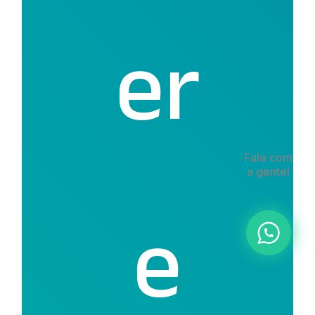
er
Fale com
a gente!
e